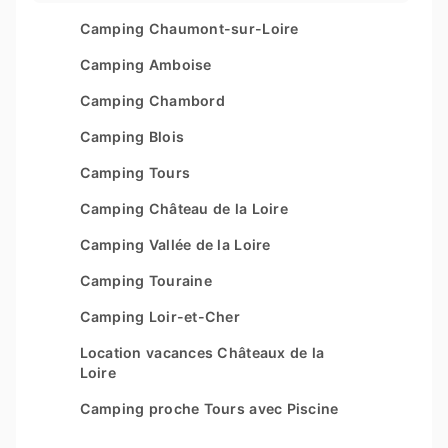
Gestion des cookies
Les Couleurs de la Coubre
Camping Chaumont-sur-Loire
Plan du site
Parc Sainte Brigitte
Camping Amboise
Parc du Val de Loire
Camping Chambord
Le Moténo
Camping Blois
Le Domaine de Drancourt
Camping Tours
Le Logis
Camping Château de la Loire
Camping Vallée de la Loire
Camping Touraine
Camping Loir-et-Cher
Location vacances Châteaux de la
Loire
Camping proche Tours avec Piscine