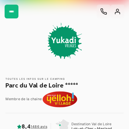
TOUTES LES INFOS SUR LE CAMPING
Parc du Val de Loire *****
Membre de la chaine
Destination Val de Loire
8,4
1486 avis
Loir-et-Cher – Mesland