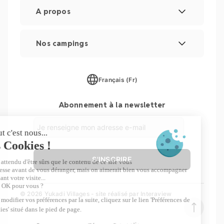
A propos
Mentions légales
Nos campings
Gestion des cookies
Les Couleurs de la Coubre
Plan du site
Français (Fr)
Parc Sainte Brigitte
Abonnement à la newsletter
Parc du Val de Loire
Le Moténo
Le Domaine de Drancourt
S'INSCRIRE
Le Logis
© 2026 Yukadi Villages - site réalisé par
Interaview