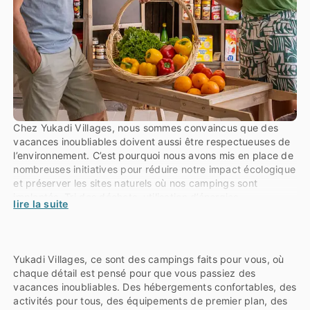
Chez Yukadi Villages, nous sommes convaincus que des
vacances inoubliables doivent aussi être respectueuses de
l’environnement. C’est pourquoi nous avons mis en place de
nombreuses initiatives pour réduire notre impact écologique
et préserver les sites naturels où nos campings sont
implantés. Tri des déchets, utilisation d’énergies
lire la suite
renouvelables, gestion responsable de l’eau et
sensibilisation des vacanciers font partie intégrante de
notre démarche. En choisissant Yukadi Villages, vous
contribuez à un tourisme plus durable et respectueux de la
Yukadi Villages, ce sont des campings faits pour vous, où
nature.
chaque détail est pensé pour que vous passiez des
vacances inoubliables. Des hébergements confortables, des
activités pour tous, des équipements de premier plan, des