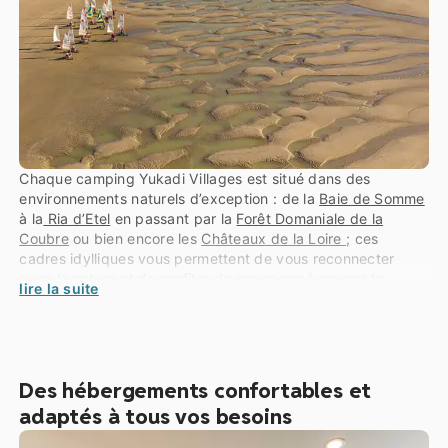
Chaque camping Yukadi Villages est situé dans des
environnements naturels d’exception : de la
Baie de Somme
à la
Ria d’Etel
en passant par la
Forêt Domaniale de la
Coubre
ou bien encore les
Châteaux de la Loire
; ces
cadres idylliques vous permettent de vous reconnecter
avec la nature et de profiter de paysages à couper le
lire la suite
souffle. Imaginez-vous vous réveillant aux sons de la
nature, ou bien respirant l’air pur de la forêt environnante.
Nos campings s’avèrent être de véritables écrins de
tranquillité, loin du tumulte de la vie quotidienne, où vous
pourrez vraiment vous ressourcer et vous reposer.
Des hébergements confortables et
adaptés à tous vos besoins