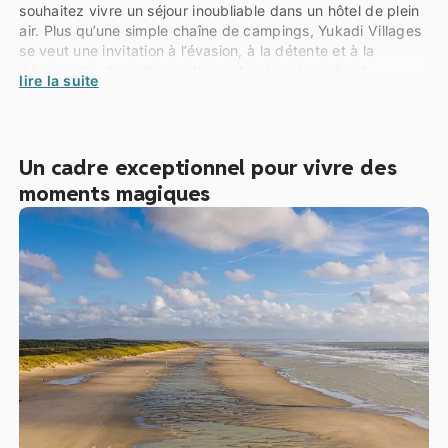
souhaitez vivre un séjour inoubliable dans un hôtel de plein
air. Plus qu’une simple chaîne de campings, Yukadi Villages
se veut une invitation à l’évasion, à la détente et à la
découverte, dans des cadres naturels préservés et
lire la suite
enchanteurs. Conçus pour répondre à vos besoins et à vos
attentes, nos campings vous offrent une expérience unique,
où chaque détail est pensé pour que vous puissiez profiter
pleinement de chaque instant…
Un cadre exceptionnel pour vivre des
Vous proposer de belles vacances familiales, à deux ou
moments magiques
entre amis. Avec des parcs aquatiques, des lagons –
parfois les deux, des services, des mini-clubs et activités…
Des cottages, des lodges, des emplacements aussi pour les
amoureux du camping, exclusivement dans de beaux
domaines au sein d’une nature enthousiasmante et
respectée. Avec des équipes disponibles, qui aiment
recevoir et sont là pour vous. C’est la vocation de Yukadi
Villages et notre engagement !