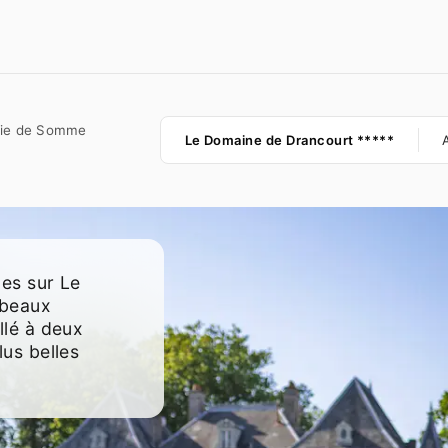
Baie de Somme
Où
Le Domaine de Drancourt *****
aller
les sur Le
 beaux
llé à deux
lus belles