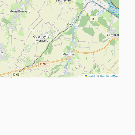
Leaflet
|
©
OpenStreetMap