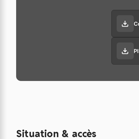
C
P
Situation & accès