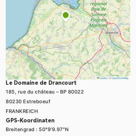
Leaflet
|
©
OpenStreetMap
Le Domaine de Drancourt
185, rue du château – BP 80022
80230 Estreboeuf
FRANKREICH
GPS-Koordinaten
Breitengrad : 50°9’9.97″N