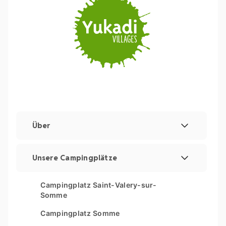
Über
Rechtliche Hinweise und Impressum
Unsere Campingplätze
Verwaltung von Cookies
Les Couleurs de la Coubre
Campingplatz Saint-Valery-sur-
Sitemap
Somme
Parc Sainte Brigitte
Campingplatz Somme
Parc du Val de Loire