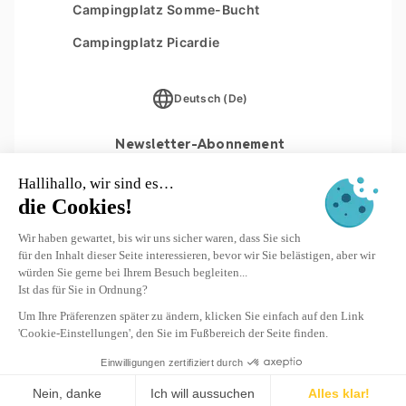
Campingplatz Somme-Bucht
Le Moténo
Campingplatz Picardie
Le Domaine de Drancourt
Le Logis
Deutsch (De)
Newsletter-Abonnement
ANMELDEN
© 2026 Yukadi Villages - Website konzipiert von
Interaview
Standort
Le Domaine de Drancourt *****
Datum
Reisende hinzufügen