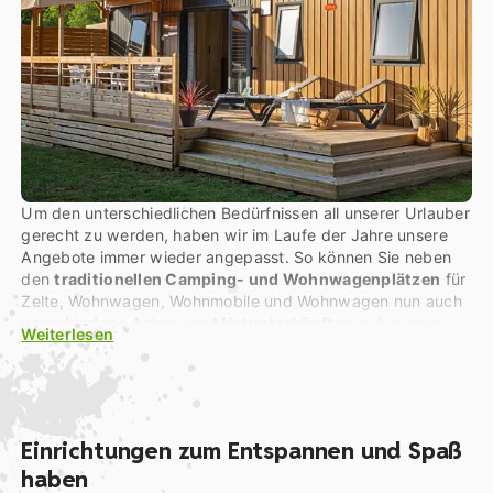
Um den unterschiedlichen Bedürfnissen all unserer Urlauber
gerecht zu werden, haben wir im Laufe der Jahre unsere
Angebote immer wieder angepasst. So können Sie neben
den
traditionellen Camping- und Wohnwagenplätzen
für
Zelte, Wohnwagen, Wohnmobile und Wohnwagen nun auch
verschiedene Arten von Mietunterkünften
auf unserer
Weiterlesen
Website und auf unseren Anlagen finden. Chalets und
Cottages mit unterschiedlicher Größe, Kapazität und Grad
der Ausstattung und des Komforts. Zu den luxuriösesten
Angeboten unseres Campingplatzes zählen
die Cottages
Premium
, die zwei bis sechs Personen
(und bis zu acht
Einrichtungen zum Entspannen und Spaß
Personen – Cottage*** Rosa) beherbergen können
!
haben