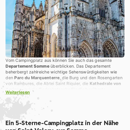
Vom Campingplatz aus können Sie auch das gesamte
Departement Somme
überblicken. Das Departement
beherbergt zahlreiche wichtige Sehenswürdigkeiten wie
den
Parc du Marquenterre
, die Burg und den Rosengarten
von Rambures, die Abtei Saint Riquier, die
Kathedrale von
Amiens
und die
Gedenkstrecke für die berühmte
Weiterlesen
Schlacht an der Somme
im Ersten Weltkrieg. Neben
Sightseeing kann man in der Nähe der Anlage auch
verschiedenen touristischen Aktivitäten nachgehen
, wie
z. B. Baumklettern (im Parc Salomon in Saint-Valery-sur-
Somme), Golf (auf dem Green de Belle Dune in Fort Mahon),
Ein 5-Sterne-Campingplatz in der Nähe
Segeln, Kajak, Piroge, Strandsegeln etc.