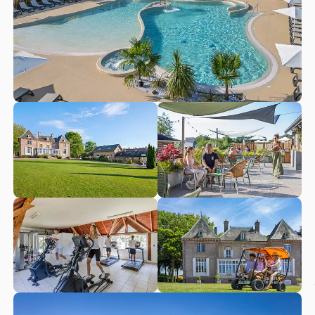
Marquenterre, um die reiche Tier- und Pflanzenwelt zu
beobachten, die er beherbergt! Und schließlich:
Gönnen
Sie
sich den ultimativen Nervenkitzel beim Strandsegeln an
den Stränden von Fort Mahon!