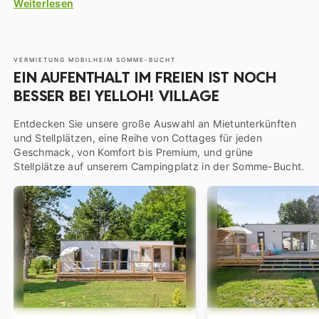
Weiterlesen
Landschaften
und Sie können vor allem von
Saint-Valery-
sur-Somme
aus, einer touristischen Gemeinde, die 4,4
Kilometer von unserem
Campingplatz
Yelloh! Village
entfernt liegt, die weiten Sumpfgebiete und Salzwiesen
VERMIETUNG MOBILHEIM SOMME-BUCHT
beobachten, die eine reiche Vielfalt an Vögeln sowie
EIN AUFENTHALT IM FREIEN IST NOCH
Kolonien von Kälber- und Kegelrobben beherbergen!
BESSER BEI YELLOH! VILLAGE
Entdecken Sie unsere große Auswahl an Mietunterkünften
und Stellplätzen, eine Reihe von Cottages für jeden
Geschmack, von Komfort bis Premium, und grüne
Stellplätze auf unserem Campingplatz in der Somme-Bucht.