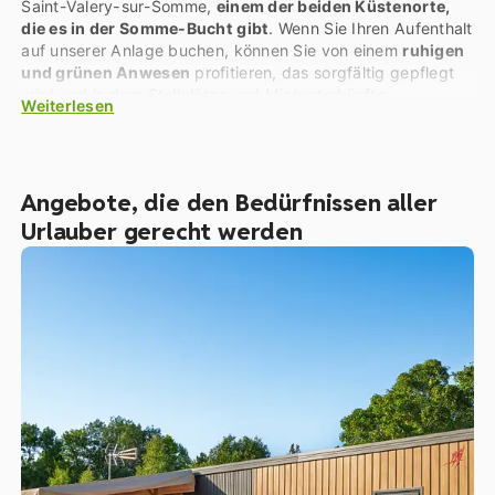
Saint-Valery-sur-Somme,
einem der beiden Küstenorte,
die es in der Somme-Bucht gibt
. Wenn Sie Ihren Aufenthalt
auf unserer Anlage buchen, können Sie von einem
ruhigen
und grünen Anwesen
profitieren, das sorgfältig gepflegt
wird und in dem Stellplätze und Mietunterkünfte
Weiterlesen
eingerichtet wurden. Nutzen Sie unsere
Freizeiteinrichtungen, darunter eine
Badelandschaft mit
beheizten Swimmingpools
(und einem überdachten
Becken), um mit der ganzen Familie Spaß zu haben und
Angebote, die den Bedürfnissen aller
sich zu entspannen.
Unser Team steht Ihnen übrigens zur
Urlauber gerecht werden
Verfügung
, um alle Ihre Fragen zu beantworten und Ihnen
dabei zu helfen, einen unvergesslichen Urlaub im Norden
der Somme zu verbringen!