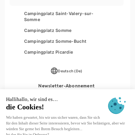
Verwaltung von Cookies
Les Couleurs de la Coubre
Campingplatz Saint-Valery-sur-
Sitemap
Somme
Parc Sainte Brigitte
Campingplatz Somme
Parc du Val de Loire
Campingplatz Somme-Bucht
Le Moténo
Campingplatz Picardie
Le Domaine de Drancourt
Le Logis
Deutsch (De)
Newsletter-Abonnement
ANMELDEN