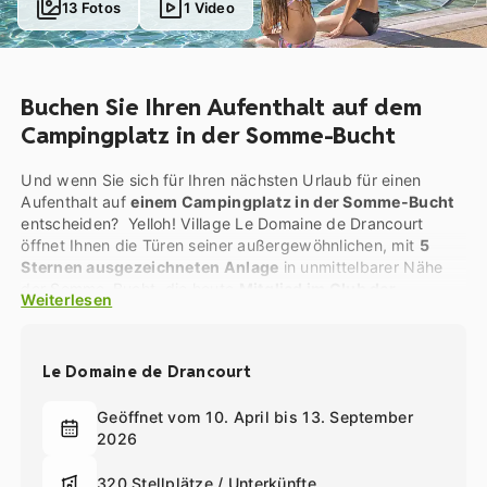
13 Fotos
1 Video
Buchen Sie Ihren Aufenthalt auf dem
Campingplatz in der Somme-Bucht
Und wenn Sie sich für Ihren nächsten Urlaub für einen
Aufenthalt auf
einem Campingplatz in der Somme-Bucht
entscheiden? Yelloh! Village Le Domaine de Drancourt
öffnet Ihnen die Türen seiner außergewöhnlichen, mit
5
Sternen ausgezeichneten Anlage
in unmittelbarer Nähe
der Somme-Bucht, die heute
Mitglied im Club der
Weiterlesen
Schönsten Buchten der Welt ist
! Vor Ort finden Sie eine
große Auswahl an Mietunterkünften mit allem Komfort,
geräumige Stellplätze sowie eine große Auswahl an
Le Domaine de Drancourt
Freizeit- und Sporteinrichtungen, um Ihre
tägliche
Unterhaltung
zu gewährleisten!
Geöffnet vom 10. April bis 13. September
In der Gemeinde Estrébœuf am Waldrand gelegen, befindet
2026
sich diese Anlage auf
einem grünen, bewaldeten
Anwesen, in dessen Mitte ein prächtiges Gebäude
320 Stellplätze / Unterkünfte