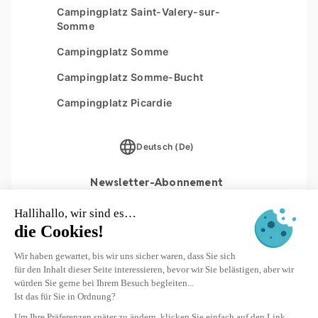
Les Couleurs de la Coubre
Campingplatz Saint-Valery-sur-
Sitemap
Somme
Parc Sainte Brigitte
Campingplatz Somme
Parc du Val de Loire
Campingplatz Somme-Bucht
Le Moténo
Campingplatz Picardie
Le Domaine de Drancourt
Le Logis
Deutsch (De)
Newsletter-Abonnement
ANMELDEN
© 2026 Yukadi Villages - Website konzipiert von
Interaview