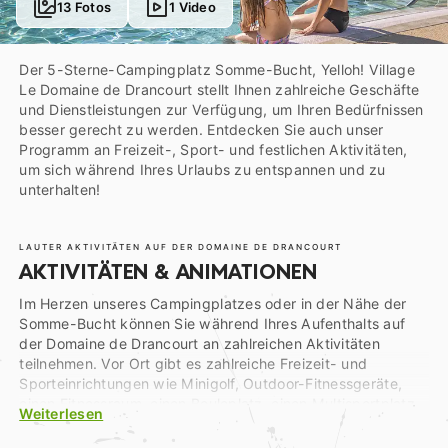
13 Fotos
1 Video
Der 5-Sterne-Campingplatz Somme-Bucht, Yelloh! Village
Le Domaine de Drancourt stellt Ihnen zahlreiche Geschäfte
und Dienstleistungen zur Verfügung, um Ihren Bedürfnissen
besser gerecht zu werden. Entdecken Sie auch unser
Programm an Freizeit-, Sport- und festlichen Aktivitäten,
um sich während Ihres Urlaubs zu entspannen und zu
unterhalten!
LAUTER AKTIVITÄTEN AUF DER DOMAINE DE DRANCOURT
AKTIVITÄTEN & ANIMATIONEN
Im Herzen unseres Campingplatzes oder in der Nähe der
Somme-Bucht können Sie während Ihres Aufenthalts auf
der Domaine de Drancourt an zahlreichen Aktivitäten
teilnehmen. Vor Ort gibt es zahlreiche Freizeit- und
Sporteinrichtungen wie Minigolf, Outdoor-Fitnessgeräte,
einen Fitnessraum, einen Bouleplatz, einen Multisportplatz
Weiterlesen
und einen Tennisplatz. Auf dem Programm Ihres Urlaubs
auf unserem
5-Sterne-Campingplatz in Saint-Valery-sur-