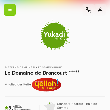
5-STERNE-CAMPINGPLATZ SOMME-BUCHT
Le Domaine de Drancourt *****
Mitglied der Kette
Standort Picardie – Baie de
1017
8,1
Somme
Bewertung