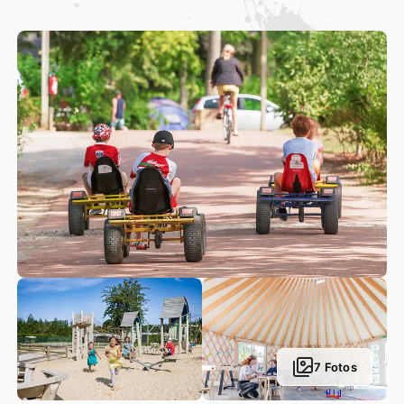
Somme
stehen Wassergymnastik, „Bubble Foot“, Gymnastik,
Pedal-Gokarts, Wasserball- und Mannschaftssportturniere
und vieles mehr. Für Ihre kleinen Lieblinge haben wir an
alles gedacht! Auf dem Campingplatz gibt es viele
kinderfreundliche Einrichtungen: Rutschen, Schaukeln,
Drehkreuze usw. Und damit sie sich austoben und
gleichzeitig neue Freunde finden können, gibt es unsere
Kids und Junior Clubs.
7 Fotos