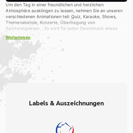
Um den Tag in einer freundlichen und herzlichen
Atmosphäre ausklingen zu lassen, nehmen Sie an unseren
verschiedenen Animationen teil: Quiz, Karaoke, Shows,
Themenabende, Konzerte, Übertragung von
Sportereignissen… Es wird für jeden Geschmack etwas
dabei sein! Das Programm unserer Animationen bei
Weiterlesen
Dämmerung finden Sie an der Rezeption und auf der App
des Campingplatzes. Zögern Sie nicht, nach Saint-Valery-
sur-Somme oder Le Crotoy zu fahren, um in einem der
Restaurants am Meer zu speisen, den Sonnenuntergang
über der Somme-Bucht zu bewundern oder an einer der
zahlreichen Sommerveranstaltungen teilzunehmen, die von
diesen beiden großen Küstenorten in der Nähe unserer
Anlage organisiert werden!
Labels & Auszeichnungen