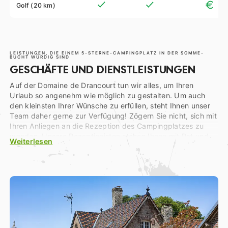
Golf (20 km)
LEISTUNGEN, DIE EINEM 5-STERNE-CAMPINGPLATZ IN DER SOMME-
BUCHT WÜRDIG SIND
GESCHÄFTE UND DIENSTLEISTUNGEN
Auf der Domaine de Drancourt tun wir alles, um Ihren
Urlaub so angenehm wie möglich zu gestalten. Um auch
den kleinsten Ihrer Wünsche zu erfüllen, steht Ihnen unser
Team daher gerne zur Verfügung! Zögern Sie nicht, sich mit
Ihren Anliegen an die Rezeption des Campingplatzes zu
wenden. Unsere Rezeptionisten stehen Ihnen mit Rat und
Weiterlesen
Tat zur Seite, wenn Sie touristische Informationen
benötigen… Um den Stress und die Sorgen des Alltags zu
vertreiben, haben wir an alles gedacht und deshalb finden
Sie auf unserem
Campingplatz in der Somme
ein
Lebensmittelgeschäft, einen Fahrradverleih, eine Bibliothek,
ein traditionelles Restaurant mit lokaler Küche, eine
Snackbar für kleine Cocktails oder Eis usw. Sie entscheiden,
worauf Sie Lust haben!