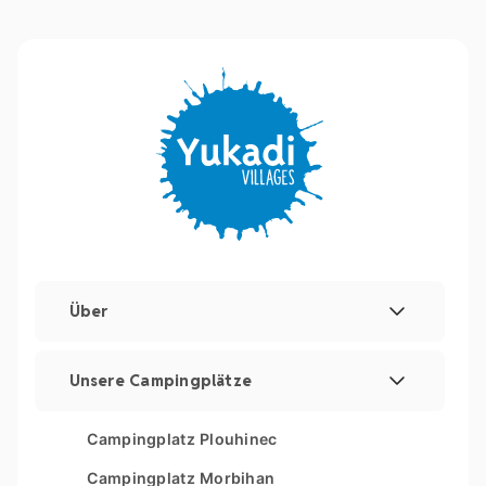
Über
Rechtliche Hinweise und Impressum
Unsere Campingplätze
Verwaltung von Cookies
Les Couleurs de la Coubre
Campingplatz Plouhinec
Sitemap
Parc Sainte Brigitte
Campingplatz Morbihan