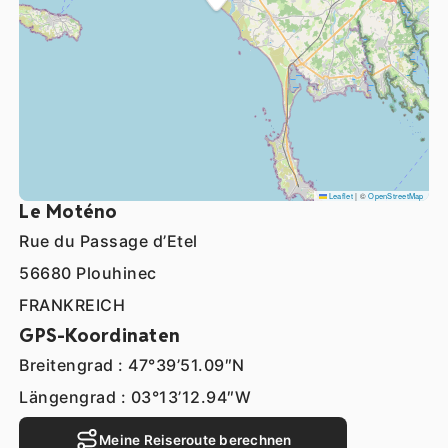
Leaflet
|
©
OpenStreetMap
Le Moténo
Rue du Passage d’Etel
56680 Plouhinec
FRANKREICH
GPS-Koordinaten
Breitengrad : 47°39’51.09″N
Längengrad : 03°13’12.94″W
Meine Reiseroute berechnen