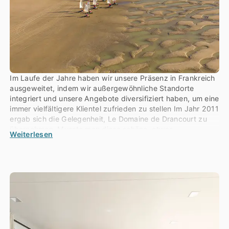
Im Laufe der Jahre haben wir unsere Präsenz in Frankreich
ausgeweitet, indem wir außergewöhnliche Standorte
integriert und unsere Angebote diversifiziert haben, um eine
immer vielfältigere Klientel zufrieden zu stellen Im Jahr 2011
ergab sich die Gelegenheit, Le Domaine de Drancourt zu
übernehmen. Musste man diese schöne, etwas
Weiterlesen
verschlafene Anlage, die fast am anderen Ende der Welt in
der Somme-Bucht liegt, erwerben? Und von einem
Unternehmen, das sich auf ein ganz bestimmtes Projekt in
der Charente-Maritime konzentriert, zu einem größeren
Ganzen werden, mit dem Risiko, „auf mehreren Hochzeiten
zu tanzen“? Der Charme und die Attraktivität des Ortes
waren ausschlaggebend für die Entscheidung…
Dann ging es Schlag auf Schlag… Le Moténo (Plouhinec –
56) kam 2019 dazu, Le Parc Sainte Brigitte (La Turballe –