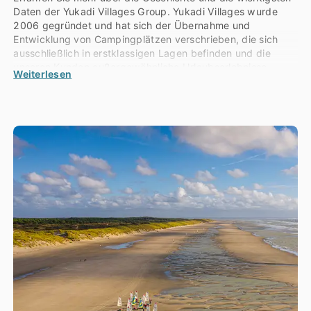
Daten der Yukadi Villages Group. Yukadi Villages wurde
2006 gegründet und hat sich der Übernahme und
Entwicklung von Campingplätzen verschrieben, die sich
ausschließlich in erstklassigen Lagen befinden und die
unseren Kunden außergewöhnliche Urlaubserlebnisse
Weiterlesen
garantieren.
Yukadi Villages wurde 2006 gegründet, die Geschichte
unserer Gruppe beginnt jedoch drei Jahre früher, im Jahr
2003, als das Gründerehepaar Annemiek und Stéphane
Cleach den Campingplatz Le Logis in der Charente
Maritime übernahm. Eine große Anlage mit veralteten
Einrichtungen, aber ein Campingplatz mit umwerfendem
Charme. Mehrere Jahre intensiver Arbeit waren nötig, um
ihn auf Vordermann zu bringen, bevor man daran denken
konnte, Neues anzubieten. Das Team hat sich ins Zeug
gelegt… Schon damals bestand das Bestreben darin,
unseren Urlaubern außergewöhnliche Aufenthaltserlebnisse
mit zahlreichen Dienstleistungen, Aktivitäten und
Unterhaltungsangeboten für Groß und Klein zu bieten.