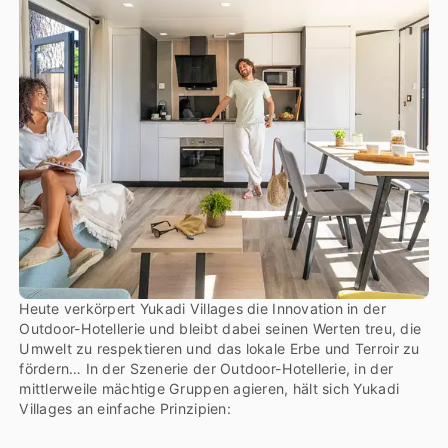
44) 2021, Les Couleurs de la Coubre 2022 (Les Mathes –
La Palmyre – 17) und schließlich der Parc du Val de Loire
2023 (Mesland – 41).
Heute verkörpert Yukadi Villages die Innovation in der
Outdoor-Hotellerie und bleibt dabei seinen Werten treu, die
Umwelt zu respektieren und das lokale Erbe und Terroir zu
fördern… In der Szenerie der Outdoor-Hotellerie, in der
mittlerweile mächtige Gruppen agieren, hält sich Yukadi
Villages an einfache Prinzipien: