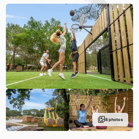
d’activités possibles, chaque jour devient une invitation au
plaisir, au partage et à la convivialité ! Animations sportives,
échiquier géant, terrain multisports, babyfoot, tables de
ping-pong, badminton… A vous de voir comment occuper
vos vacances…
8 photos