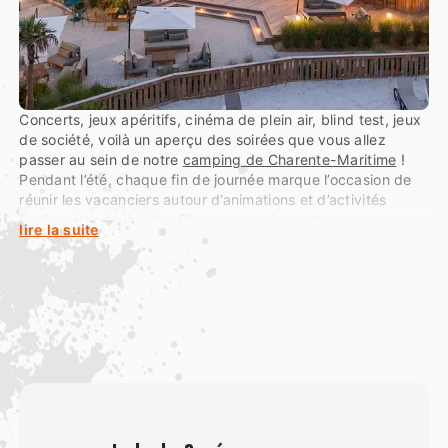
Concerts, jeux apéritifs, cinéma de plein air, blind test, jeux
de société, voilà un aperçu des soirées que vous allez
passer au sein de notre
camping de Charente-Maritime
!
Pendant l’été, chaque fin de journée marque l’occasion de
réunir les vacanciers autour d’animations et d’activités
festives et conviviales. Chaque semaine, retrouvez
lire la suite
l’ensemble du programme des animations affiché à la
réception, au bar et sur nos panneaux d’informations. Vous
avez également la possibilité de rejoindre le front de mer à
Royan pour un dîner romantique au restaurant ou une sortie
en famille au Luna Park de La Palmyre !