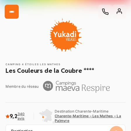
CAMPING 4 ÉTOILES LES MATHES
Les Couleurs de la Coubre ****
Membre du réseau
Destination Charente-Maritime
340
9,2
Charente-Maritime – Les Mathes – La
avis
Palmyre
Destination