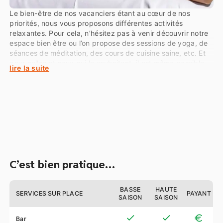
Le bien-être de nos vacanciers étant au cœur de nos
priorités, nous vous proposons différentes activités
relaxantes. Pour cela, n’hésitez pas à venir découvrir notre
espace bien être ou l’on propose des sessions de yoga, de
séances de méditation, des cours de cuisine saine, etc. Et
pour celles et ceux qui le souhaitent, il est même possible
lire la suite
de bénéficier d’un massage, d’une séance de réfléxologie
ou de shiatsu au camping !
C’est bien pratique…
BASSE
HAUTE
SERVICES SUR PLACE
PAYANT
SAISON
SAISON
Bar