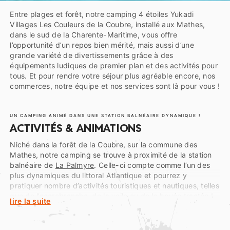
Entre plages et forêt, notre camping 4 étoiles Yukadi
Villages Les Couleurs de la Coubre, installé aux Mathes,
dans le sud de la Charente-Maritime, vous offre
l’opportunité d’un repos bien mérité, mais aussi d’une
grande variété de divertissements grâce à des
équipements ludiques de premier plan et des activités pour
tous. Et pour rendre votre séjour plus agréable encore, nos
commerces, notre équipe et nos services sont là pour vous !
UN CAMPING ANIMÉ DANS UNE STATION BALNÉAIRE DYNAMIQUE !
ACTIVITÉS & ANIMATIONS
Niché dans la forêt de la Coubre, sur la commune des
Mathes, notre camping se trouve à proximité de la station
balnéaire de
La Palmyre
. Celle-ci compte comme l’un des
plus dynamiques du littoral Atlantique et pourrez y
pratiquer nombre d’activités touristiques et nautiques, telles
que de l’accrobranche, de la voile ou de la bouée tractée !
lire la suite
Au sein même de notre établissement, les possibilités de
réjouissance ne manquent pas et celles et ceux qui le
veulent n’ont pas le temps de s’ennuyer ! Avec tant