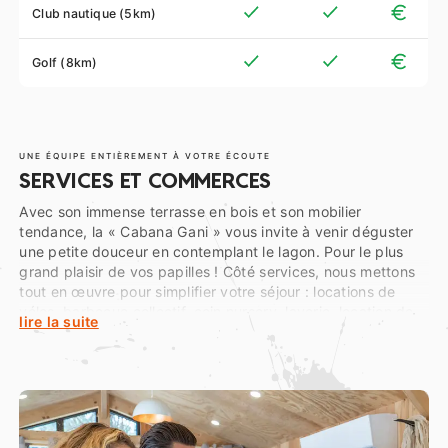
Club nautique (5km)
Golf (8km)
UNE ÉQUIPE ENTIÈREMENT À VOTRE ÉCOUTE
SERVICES ET COMMERCES
Avec son immense terrasse en bois et son mobilier
tendance, la « Cabana Gani » vous invite à venir déguster
une petite douceur en contemplant le lagon. Pour le plus
grand plaisir de vos papilles ! Côté services, nous mettons
tout en œuvre pour simplifier votre séjour : locations de
vélos, barbecue collectif, coin nursery, laverie, location de
lire la suite
draps ou kit bébé…
Et en cas de besoin supplémentaire, ou simplement si vous
avez une question, n’hésitez pas à pousser les portes de
notre réception ! Notre équipe est entièrement à votre
écoute, et n’hésite pas à partager conseils et informations
touristiques…