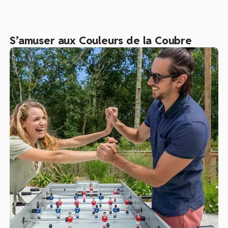
proposons également différents
services
au sein de notre
domaine, tel qu’un bar, un restaurant et un snack, d’une
laverie, d’un coin nursery…
S’amuser aux Couleurs de la Coubre