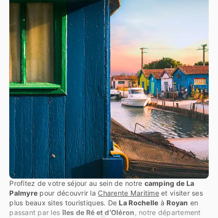
Profitez de votre séjour au sein de notre
camping de La
Palmyre
pour découvrir la
Charente Maritime
et visiter ses
plus beaux sites touristiques. De
La Rochelle
à
Royan
en
passant par les
îles de Ré et d’Oléron
, notre département