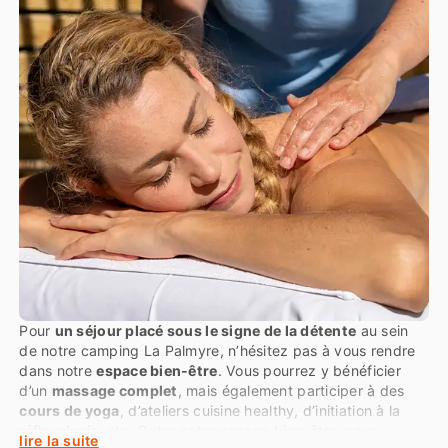
Pour
un séjour placé sous le signe de la détente
au sein
de notre camping La Palmyre, n’hésitez pas à vous rendre
dans notre
espace bien-être
. Vous pourrez y bénéficier
d’un
massage complet
, mais également participer à des
cours de yoga
, d’ateliers cuisine healthy, d’initiation à la
réflexologie, etc. Outre notre espace bien-être, nous
lire la suite