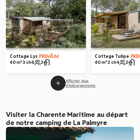
Cottage Lys
Cottage Tulipe
40 m²
3 ch
6
2
40 m²
2 ch
4
2
Afficher plus
d’hébergements
Visiter la Charente Maritime au départ
de notre camping de La Palmyre