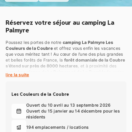
Réservez votre séjour au camping La
Palmyre
Poussez les portes de notre
camping La Palmyre Les
Couleurs de la Coubre
et offrez vous enfin les vacances
que vous méritez tant ! Au cœur de l’une des plus grandes
et belles forêts de France, la
forêt domaniale de la Coubre
s’étend sur près de 8000 hectares
, et à proximité des
superbes plages de La Palmyre et de La Tremblade
, notre
lire la suite
établissement classé
4 étoiles
et membre de la chaîne
Yukadi Villages vous accueille dans d’excellentes conditions
aux
Mathes
, en Charente Maritime.
Les Couleurs de la Coubre
Sur près d’une dizaine d’hectares d’une
pinède calme et
Ouvert du 10 avril au 13 septembre 2026
verdoyante
, choisissez le mode d’hébergement répondant
Ouvert du 15 janvier au 14 décembre pour les
le mieux à vos besoins et à vos attentes. Du
simple
résidents
emplacement
au
cottage le plus haut de gamme
, nous
vous proposons une
offre diversifiée mais toujours
194 emplacements / locations
confortable
. C’est ainsi que vous trouverez par exemple