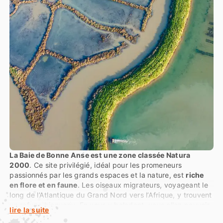
La Baie de Bonne Anse est une zone classée Natura
2000
. Ce site privilégié, idéal pour les promeneurs
passionnés par les grands espaces et la nature, est
riche
en flore et en faune
. Les oiseaux migrateurs, voyageant le
long de l’Atlantique du Grand Nord vers l’Afrique, y trouvent
un refuge bienvenu. En vous y baladant, vous allez pouvoir
lire la suite
y observer de
nombreuses espèces
, à l’instar de la