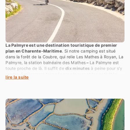
La Palmyre est une destination touristique de premier
plan en Charente-Maritime
. Si notre camping est situé
dans la forêt de la Coubre, qui relie Les Mathes à Royan, La
Palmyre, la station balnéaire des Mathes
–
La Palmyre est
toute proche de là. Il suffit de
dix minutes
à peine pour s’y
rendre. Entièrement
tournée vers la mer et les activités
lire la suite
balnéaires et nautiques
, vous trouverez à La Palmyre près
d’
une dizaine de kilomètres de plage
, certaines sauvages,
comme autour de la Baie de Bonne Anse, et d’autres
beaucoup plus fréquentées, comme des Pins de Cordouan.