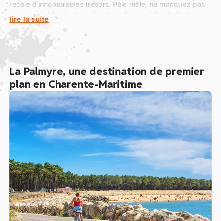
recèle d’innombrables trésors. Pèle mêle, ne manquez pas
la visite du
Musée de la Corderie Royale à Rochefort
, des
lire la suite
Grottes de Régulus à Meschers sur Gironde
, de la Cité de
l’Huitre à Marennes, des fortifications de Saint Martin de
Ré, de la croisière autour du Fort Boyard, etc.
La Palmyre, une destination de premier
plan en Charente-Maritime