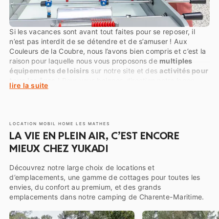
Si les vacances sont avant tout faites pour se reposer, il
n’est pas interdit de se détendre et de s’amuser ! Aux
Couleurs de la Coubre, nous l’avons bien compris et c’est la
raison pour laquelle nous vous proposons de
multiples
équipements de loisirs
sur notre site et des
activités pour
tous les âges
! Pour vous baigner, direction notre
lagon
lire la suite
tropical
. Pour ce qui est de
l’activité physique
, retrouvez
sur le site un terrain multisports, des tables de ping-pong,
une zone de street work-out, un terrain de pétanque ou
bien encore un service de location de vélos.
LOCATION MOBIL HOME LES MATHES
LA VIE EN PLEIN AIR, C’EST ENCORE
MIEUX CHEZ YUKADI
Découvrez notre large choix de locations et
d’emplacements, une gamme de cottages pour toutes les
envies, du confort au premium, et des grands
emplacements dans notre camping de Charente-Maritime.