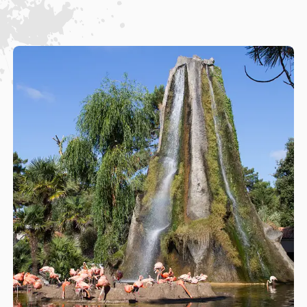
bernache cravant, du gravelot à collier interrompu ou bien
encore du bécasseau maubèche.