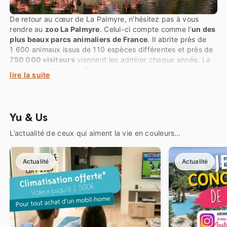
De retour au cœur de La Palmyre, n’hésitez pas à vous
rendre au
zoo La Palmyre
. Celui-ci compte comme l’
un des
plus beaux parcs animaliers de France
. Il abrite près de
1 600 animaux issus de 110 espèces différentes et près de
750 000 visiteurs
viennent les admirer chaque année. La
base nautique de La Palmyre
propose quant à elle
lire la suite
différentes activités : de l’apprentissage de la voile au kite
surf en passant par le wing foil, les amateurs de sensations
nautiques ont l’embarras du choix !
Yu & Us
L’actualité de ceux qui aiment la vie en couleurs…
Actualité
Actualité