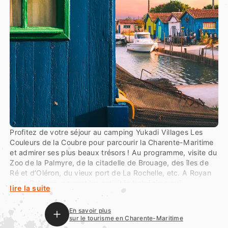
Profitez de votre séjour au camping Yukadi Villages Les
Couleurs de la Coubre pour parcourir la Charente-Maritime
et admirer ses plus beaux trésors ! Au programme, visite du
Zoo de la Palmyre, de la citadelle de Brouage, des îles de
Ré et d’Oléron, du vieux port de La Rochelle, etc. A Royan
et La Palmyre, ce sont les activités balnéaires qui
lire la suite
dominent : farniente sur la plage, glace sur le front de mer,
bouée tractée, parachute ascensionnelle, à vous de choisir
En savoir plus
ce qui vous plait !
sur le tourisme en Charente-Maritime