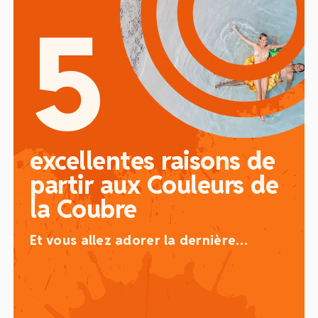
5
excellentes
raisons de
partir
aux Couleurs de
la Coubre
Et vous allez adorer la dernière…