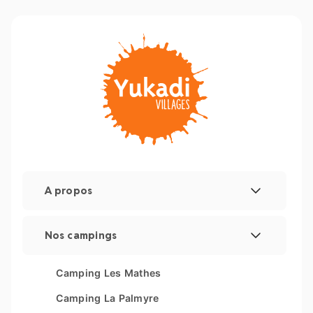
A propos
Mentions légales
Nos campings
Gestion des cookies
Les Couleurs de la Coubre
Camping Les Mathes
Plan du site
Parc Sainte Brigitte
Camping La Palmyre