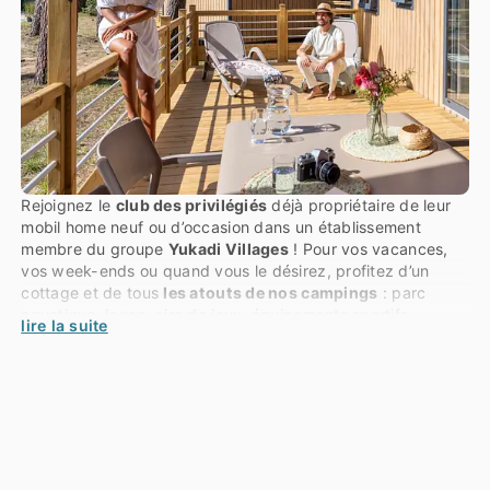
Rejoignez le
club des privilégiés
déjà propriétaire de leur
mobil home neuf ou d’occasion dans un établissement
membre du groupe
Yukadi Villages
! Pour vos vacances,
vos week-ends ou quand vous le désirez, profitez d’un
cottage et de tous
les atouts de nos campings
: parc
aquatique, lagon, aire de jeux, équipements sportifs,
lire la suite
activités et animations…