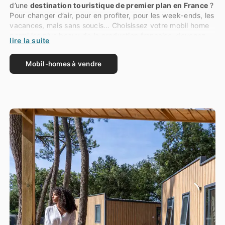
d’une
destination touristique de premier plan en France
?
Pour changer d’air, pour en profiter, pour les week-ends, les
vacances, mais sans soucis… Choisissez votre mobil home
parmi les plus beaux de la production française, devenez
lire la suite
propriétaire et rejoignez les privilégiés qui ont déjà
sélectionné l’un des Yukadi Villages, en Baie de Somme,
Mobil-homes à vendre
Loire-Atlantique, dans le Morbihan, le Val de Loire ou en
Charente-Maritime.
Pour plus d’information, n’hésitez pas à compléter et
envoyer le formulaire d’information en bas de cette page.
Découvrez tous nos mobil-homes disponibles à la vente
avec leurs tarifs et caractéristiques détaillées.