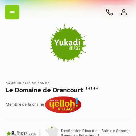
CAMPING BAIE DE SOMME
Le Domaine de Drancourt *****
Membre de la chaine
Destination Picardie – Baie de Somme
8,1
1017 avis
Somme – Estreboeuf