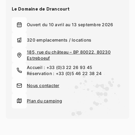
Profitez de notre cadre idyllique pour venir vous reposer et
vous divertir en famille, en couple ou entre amis. Découvrez
Le Domaine de Drancourt
nos hébergements tout confort, nos emplacements
spacieux, nos installations ludiques, notre parc aquatique
Ouvert du 10 avril au 13 septembre 2026
dont une partie est couverte et chauffée, nos clubs enfants,
notre restaurant traditionnel proposant une cuisine
authentique et locale et nos activités ludiques et festives.
320 emplacements / locations
Profitez de votre séjour dans notre camping Baie de Somme
185, rue du château – BP 80022, 80230
pour découvrir l’une des plus belles baies du monde et un
Estreboeuf
département aux nombreux atouts…
Accueil :
+33 (0)3 22 26 93 45
Réservation :
+33 (0)5 46 22 38 24
Nous contacter
Plan du camping