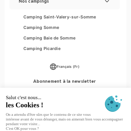
Nos campings
Gestion des cookies
Les Couleurs de la Coubre
Camping Saint-Valery-sur-Somme
Plan du site
Parc Sainte Brigitte
Camping Somme
Parc du Val de Loire
Camping Baie de Somme
Le Moténo
Camping Picardie
Le Domaine de Drancourt
Français (Fr)
Le Logis
Abonnement à la newsletter
S'INSCRIRE