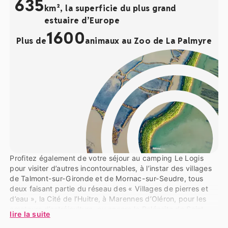
635
visités de France. Il s’étend sur plus de 18 hectares et
km², la superficie du plus grand
abrite environ 1 600 animaux de 115 espèces différentes.
estuaire d’Europe
1
600
Plus de
animaux au Zoo de La Palmyre
Profitez également de votre séjour au camping Le Logis
pour visiter d’autres incontournables, à l’instar des villages
de Talmont-sur-Gironde et de Mornac-sur-Seudre, tous
deux faisant partie du réseau des « Villages de pierres et
d’eau », la Cité de l’Huitre, à Marennes d’Oléron, pour les
amateurs d’ostréiculture, ou encore le Paléosite de Saint-
lire la suite
Césaire, entre Saintes et Cognac, pour remonter au temps