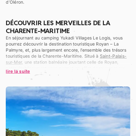
d’Oléron.
DÉCOUVRIR LES MERVEILLES DE LA
CHARENTE-MARITIME
En séjournant au camping Yukadi Villages Le Logis, vous
pourrez découvrir la destination touristique Royan – La
Palmyre, et, plus largement encore, l’ensemble des trésors
touristiques de la Charente-Maritime. Situé à
Saint-Palais-
sur-Mer
, une station balnéaire jouxtant celle de Royan,
notre établissement vous permet en effet de rayonner sur
lire la suite
l’ensemble du département, de l’estuaire de la Gironde tout
au sud jusqu’à la grande ville de La Rochelle tout au nord.
Entre les deux, le long du littoral, les îles de Ré et d’Oléron
sont à découvrir, de même que, à proximité de
l’embouchure de la Charente, l’ancien Arsenal Royal de
Rochefort, qui abrite aujourd’hui le musée de la Marine et
celui de la Corderie Royale…