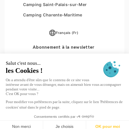
Les Couleurs de la Coubre
Camping Saint-Palais-sur-Mer
Plan du site
Parc Sainte Brigitte
Camping Charente-Maritime
Parc du Val de Loire
Français (Fr)
Le Moténo
Le Domaine de Drancourt
Abonnement à la newsletter
Le Logis
S'INSCRIRE
© 2026 Yukadi Villages - site réalisé par
Interaview
Destination
Le Logis ****
Dates
Ajoutez des voyageurs