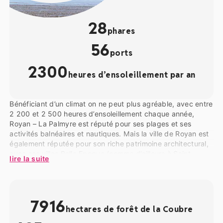
28
phares
56
ports
2300
heures d’ensoleillement par an
Bénéficiant d’un climat on ne peut plus agréable, avec entre
2 200 et 2 500 heures d’ensoleillement chaque année,
Royan – La Palmyre est réputé pour ses plages et ses
activités balnéaires et nautiques. Mais la ville de Royan est
également réputée pour son riche patrimoine architectural,
avec ses villas Belle Epoque (comme d’ailleurs à Saint-
lire la suite
Palais-sur-Mer) et ses bâtiments modernistes de l’après-
guerre. La Forêt Domaniale de la Coubre, qui sépare Royan
et Saint-Palais de la commune des
Mathes
et de son
quartier balnéaire de
La Palmyre
, est traversée par de
7
916
nombreux sentiers de randonnée. Aux Mathes, le Zoo de La
hectares de forêt de la Coubre
Palmyre est l’un des parcs animaliers les plus célèbres et