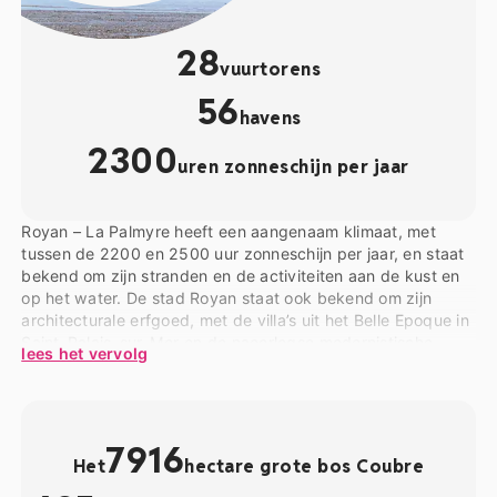
28
vuurtorens
56
havens
2300
uren zonneschijn per jaar
Royan – La Palmyre heeft een aangenaam klimaat, met
tussen de 2200 en 2500 uur zonneschijn per jaar, en staat
bekend om zijn stranden en de activiteiten aan de kust en
op het water. De stad Royan staat ook bekend om zijn
architecturale erfgoed, met de villa’s uit het Belle Epoque in
Saint-Palais-sur-Mer en de naoorlogse modernistische
lees het vervolg
gebouwen. Je vindt talrijke wandelpaden in het bos van
Coubre, dat Royan en Saint-Palais scheidt van de plaats
Mathes
en van
La Palmyre
. In Mathes is de dierentuin La
Palmyre een van de bekendste en druk bezochtste
7916
dierenparken van Frankrijk. Deze is ruim 18 hectare groot
Het
hectare grote bos Coubre
en herbergt 1600 dieren van 115 verschillende soorten.