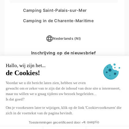
Beheer van cookies
Les Couleurs de la Coubre
Camping Saint-Palais-sur-Mer
Overzicht van de website
Parc Sainte Brigitte
Camping in de Charente-Maritime
Parc du Val de Loire
Nederlands (Nl)
Le Moténo
Le Domaine de Drancourt
Inschrijving op de nieuwsbrief
Le Logis
INSCHRIJVEN
© 2026 Yukadi Villages - Website gemaakt door
Interaview
Bestemming
Le Logis ****
Data
Reizigers toevoegen