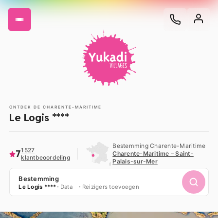
ONTDEK DE CHARENTE-MARITIME
Le Logis ****
Bestemming Charente-Maritime
1527
7
Charente-Maritime – Saint-
klantbeoordeling
Palais-sur-Mer
Bestemming
Le Logis ****
Data
Reizigers toevoegen