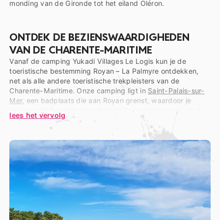
monding van de Gironde tot het eiland Oléron.
ONTDEK DE BEZIENSWAARDIGHEDEN
VAN DE CHARENTE-MARITIME
Vanaf de camping Yukadi Villages Le Logis kun je de
toeristische bestemming Royan – La Palmyre ontdekken,
net als alle andere toeristische trekpleisters van de
Charente-Maritime. Onze camping ligt in
Saint-Palais-sur-
Mer
, een badplaats die aan Royan grenst, waardoor je
gemakkelijk het hele departement kunt verkennen, van de
lees het vervolg
monding van de Gironde in het zuiden tot de stad La
Rochelle in het noorden. Bezoek ook de eilanden île de Ré
en île d’Oléron, evenals, vlakbij de monding van de
Charente, het voormalige Koninklijke Arsenaal van
Rochefort, waar tegenwoordig het museum van de Marine
en het museum van de touwfabriek Corderie Royale zijn
gevestigd.