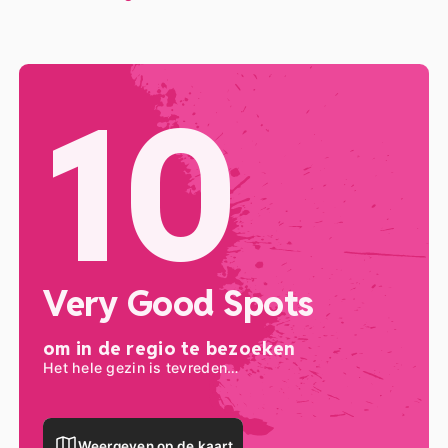
het aan de prehistorie gewijde “Paléosite” in Saint-Césaire,
tussen Saintes en Cognac, waar je terug in de tijd gaat om
meer te weten te komen over de Neanderthalers!
10
Very Good Spots
om in de regio te bezoeken
Het hele gezin is tevreden…
Weergeven op de kaart