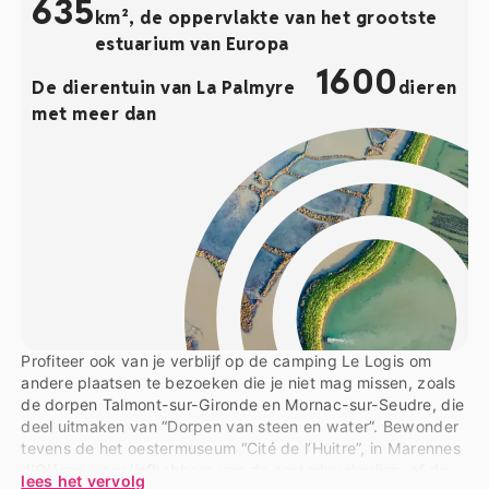
635
km², de oppervlakte van het grootste
estuarium van Europa
1600
De dierentuin van La Palmyre
dieren
met meer dan
Profiteer ook van je verblijf op de camping Le Logis om
andere plaatsen te bezoeken die je niet mag missen, zoals
de dorpen Talmont-sur-Gironde en Mornac-sur-Seudre, die
deel uitmaken van “Dorpen van steen en water”. Bewonder
tevens de het oestermuseum “Cité de l’Huitre”, in Marennes
d’Oléron, voor liefhebbers van de oesterkwekerijen, of de
lees het vervolg