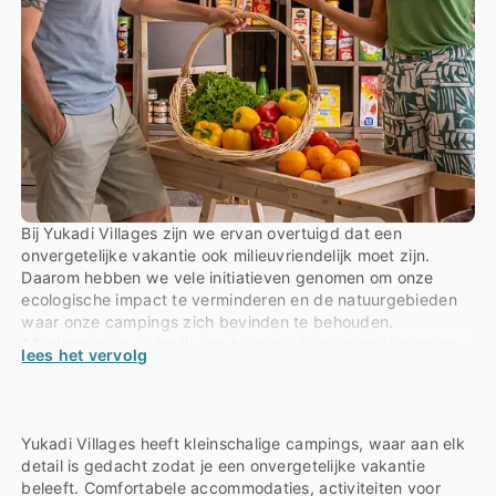
Bij Yukadi Villages zijn we ervan overtuigd dat een
onvergetelijke vakantie ook milieuvriendelijk moet zijn.
Daarom hebben we vele initiatieven genomen om onze
ecologische impact te verminderen en de natuurgebieden
waar onze campings zich bevinden te behouden.
Afvalsortering, gebruik van hernieuwbare energiebronnen,
lees het vervolg
verantwoord waterbeheer en bewustmaking van de
vakantiegangers zijn een integraal onderdeel van onze
aanpak. Door voor Yukadi Villages te kiezen draag je bij aan
een duurzamer en natuurvriendelijker toerisme.
Yukadi Villages heeft kleinschalige campings, waar aan elk
detail is gedacht zodat je een onvergetelijke vakantie
beleeft. Comfortabele accommodaties, activiteiten voor