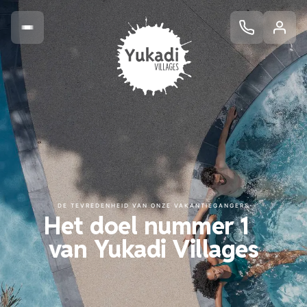
DE TEVREDENHEID VAN ONZE VAKANTIEGANGERS
Het doel nummer 1
van Yukadi Villages