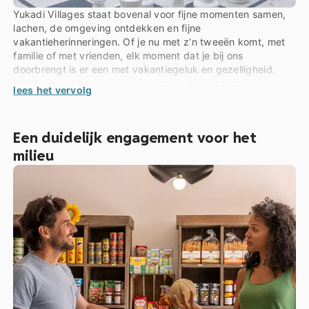
Yukadi Villages staat bovenal voor fijne momenten samen,
lachen, de omgeving ontdekken en fijne
vakantieherinneringen. Of je nu met z’n tweeën komt, met
familie of met vrienden, elk moment dat je bij ons
doorbrengt is er een met vakantiegeluk en gezelligheid.
Kinderen maken nieuwe vrienden, ouders ontspannen met
lees het vervolg
een gerust hart en iedereen vertrekt met onvergetelijke
herinneringen!
Een duidelijk engagement voor het
milieu