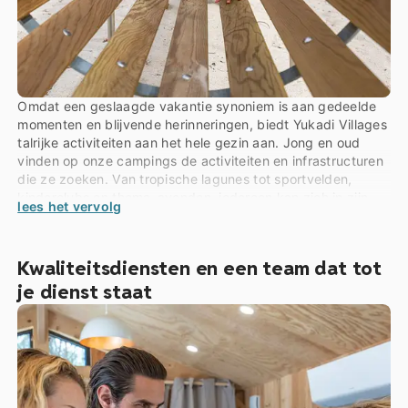
Omdat een geslaagde vakantie synoniem is aan gedeelde
momenten en blijvende herinneringen, biedt Yukadi Villages
talrijke activiteiten aan het hele gezin aan. Jong en oud
vinden op onze campings de activiteiten en infrastructuren
die ze zoeken. Van tropische lagunes tot sportvelden,
kinderclubs en thema-avonden, iedereen kan zich in zijn
lees het vervolg
eigen tempo vermaken…
Kwaliteitsdiensten en een team dat tot
je dienst staat