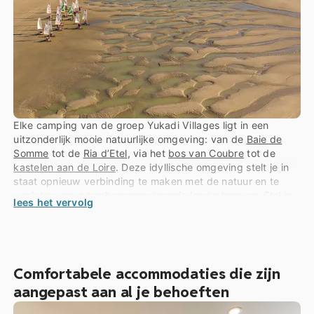
Elke camping van de groep Yukadi Villages ligt in een
uitzonderlijk mooie natuurlijke omgeving: van de
Baie de
Somme
tot de
Ria d’Etel
, via het
bos van Coubre
tot de
kastelen aan de Loire
. Deze idyllische omgeving stelt je in
staat opnieuw verbinding te maken met de natuur en te
genieten van adembenemend mooie landschappen. Stel je
lees het vervolg
voor, je wordt wakker met de geluiden van de natuur,
terwijl je de zuivere lucht van het omringende bos inademt.
Onze campings zijn oases van rust, ver van de drukte van
het dagelijks leven, waar je helemaal tot rust kunt komen.
Comfortabele accommodaties die zijn
aangepast aan al je behoeften