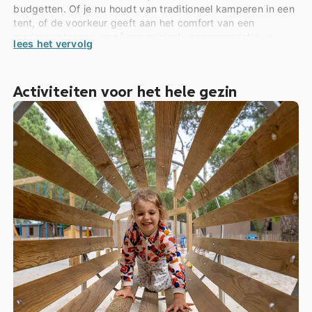
budgetten. Of je nu houdt van traditioneel kamperen in een
tent, of de voorkeur geeft aan het comfort van een
moderne stacaravan of een originele accommodatie, je
lees het vervolg
vindt altijd iets wat bij je past. Onze accommodaties zijn
ruim, goed uitgerust en ontworpen om maximaal comfort en
functionaliteit te bieden, zodat je je thuis voelt.
Activiteiten voor het hele gezin