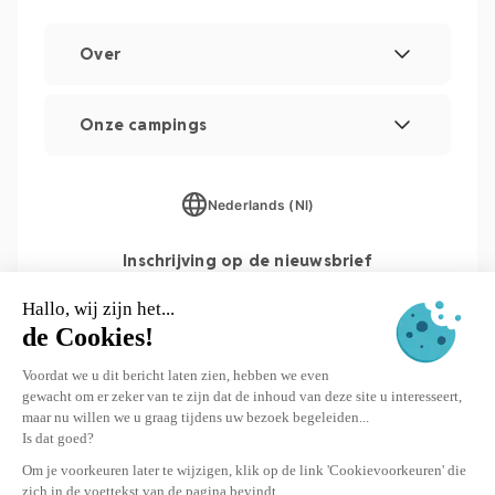
Over
Wettelijke vermeldingen
Onze campings
Beheer van cookies
Les Couleurs de la Coubre
Overzicht van de website
Nederlands (Nl)
Parc Sainte Brigitte
Inschrijving op de nieuwsbrief
Parc du Val de Loire
Le Moténo
Le Domaine de Drancourt
INSCHRIJVEN
Le Logis
© 2026 Yukadi Villages - Website gemaakt door
Interaview