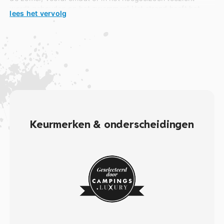
wordt gehouden op het zwemmen! Het strand heeft het
lees het vervolg
Blauwe Vlag-label ontvangen
dat de kwaliteit van het
zwemwater beloont. Wat betreft de
Ria d’Etel
, deze ligt nog
dichter bij de camping. Bij eb kun je met je kinderen te voet
schelpen rapen! Vergeet je schepnet niet!
Keurmerken & onderscheidingen