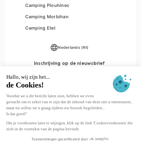
Les Couleurs de la Coubre
Camping Plouhinec
Overzicht van de website
Parc Sainte Brigitte
Camping Morbihan
Parc du Val de Loire
Camping Etel
Le Moténo
Nederlands (Nl)
Le Domaine de Drancourt
Le Logis
Inschrijving op de nieuwsbrief
INSCHRIJVEN
© 2026 Yukadi Villages - Website gemaakt door
Interaview
Bestemming