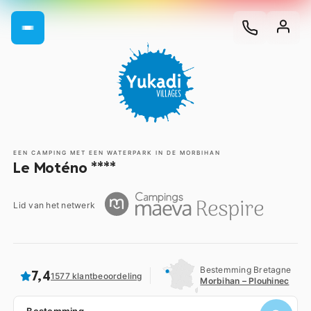
EEN CAMPING MET EEN WATERPARK IN DE MORBIHAN
Le Moténo ****
Lid van het netwerk
Bestemming Bretagne
7,4
1577 klantbeoordeling
Morbihan – Plouhinec
Bestemming