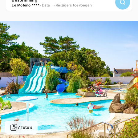
Le Moténo ****
Data
Reizigers toevoegen
7 foto’s