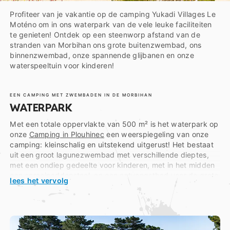
Profiteer van je vakantie op de camping Yukadi Villages Le
Moténo om in ons waterpark van de vele leuke faciliteiten
te genieten! Ontdek op een steenworp afstand van de
stranden van Morbihan ons grote buitenzwembad, ons
binnenzwembad, onze spannende glijbanen en onze
waterspeeltuin voor kinderen!
EEN CAMPING MET ZWEMBADEN IN DE MORBIHAN
WATERPARK
Met een totale oppervlakte van 500 m² is het waterpark op
onze
Camping in Plouhinec
een weerspiegeling van onze
camping: kleinschalig en uitstekend uitgerust! Het bestaat
uit een groot lagunezwembad met verschillende dieptes,
met een ondiep gedeelte voor kinderen, met in het midden
een sproeipaddenstoel, en een ontvangstbad voor de grote
lees het vervolg
buisvormige glijbaan en de vier banen van de pentagliss.
Vlakbij een tweede buitenzwembad, een binnenzwembad
en een waterspeeltuin voor de kleintjes, inclusief
miniglijbaan!