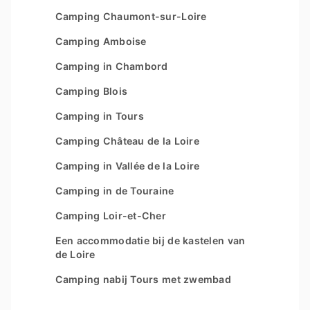
Les Couleurs de la Coubre
Camping Chaumont-sur-Loire
Overzicht van de website
Parc Sainte Brigitte
Camping Amboise
Parc du Val de Loire
Camping in Chambord
Le Moténo
Camping Blois
Le Domaine de Drancourt
Camping in Tours
Le Logis
Camping Château de la Loire
Camping in Vallée de la Loire
Camping in de Touraine
Camping Loir-et-Cher
Een accommodatie bij de kastelen van
de Loire
Camping nabij Tours met zwembad