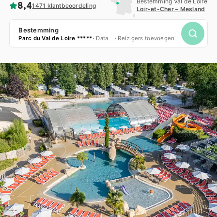
Bestemming Val de Loire
8,4
1471 klantbeoordeling
Loir-et-Cher – Mesland
Bestemming
Parc du Val de Loire *****
Data
Reizigers toevoegen