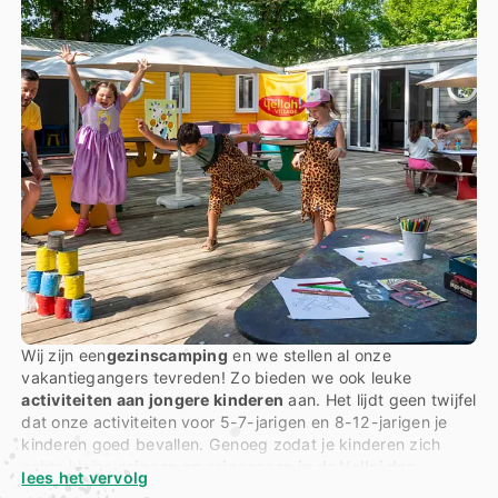
Wij zijn een
gezinscamping
en we stellen al onze
vakantiegangers tevreden! Zo bieden we ook leuke
activiteiten aan jongere kinderen
aan. Het lijdt geen twijfel
dat onze activiteiten voor 5-7-jarigen en 8-12-jarigen je
kinderen goed bevallen. Genoeg zodat je kinderen zich
echte kleine
prinsen en prinsessen in de Vallei der
lees het vervolg
Koningen voelen…