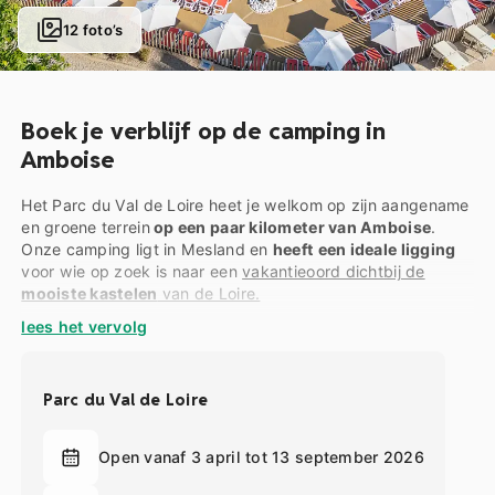
12 foto’s
Boek je verblijf op de camping in
Amboise
Het Parc du Val de Loire heet je welkom op zijn aangename
en groene terrein
op een paar kilometer van Amboise
.
Onze camping ligt in Mesland en
heeft een ideale ligging
voor wie op zoek is naar een
vakantieoord dichtbij de
mooiste kastelen
van de Loire.
lees het vervolg
Of je nu de voorkeur geeft aan traditioneel kamperen,
glamping of accommodaties, Le Parc du Val de Loire zal
ongetwijfeld aan je verwachtingen voldoen. Ons terrein
heeft vele staanplaatsen,
comfortabele accommodaties
en
Parc du Val de Loire
moderne en origineel ingerichte tenten
.
Tijdens je verblijf op onze
camping in Amboise
kun je ook
Open vanaf 3 april tot 13 september 2026
profiteren van talrijke
recreatieve faciliteiten en