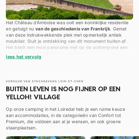
Het Château d’Amboise was ooit een koninklijke residentie
en getuigt nu
van de geschiedenis van Frankrijk
. Geniet
van deze indrukwekkende plek met opmerkelijk antiek
meubilair. Sluit je ontdekking van dit monument buiten af.
Het biedt een mooi panorama met op de achtergrond een
adembenemend uitzicht op de Loire
.
lees het vervolg
Camping Le Parc du Val de Loire ligt vlakbij Amboise en is
een ideale vakantieplek om de natuur te ontdekken en de
Vallei der Koningen
te ontdekken. Ons complete en
VERHUUR VAN STACARAVANS LOIR-ET-CHER
gediversifieerde aanbod garandeert dat al onze
BUITEN LEVEN IS NOG FIJNER OP EEN
vakantiegangers kunnen vinden wat ze zoeken. Een
staanplaats voor de een, een huisje voor de ander, je vindt
YELLOH! VILLAGE
zeker wat je zoekt op onze camping.
Op onze camping in het Loiredal heb je een ruime keuze
aan accommodaties, in de categorieën van Confort tot
Premium, die voldoen aan al je wensen, en ook groene
staanplaatsen.