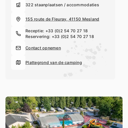
sportvoorzieningen
: tennisbaan, multisportterrein, enz.
322 staanplaatsen / accommodaties
Kinderen genieten van de speeltuin en kunnen aan veel
activiteiten meedoen. Tenslotte is er op het terrein een
speciaal voor peuters ingerichte speelruimte.
155 route de Fleuray, 41150 Mesland
Receptie:
+33 (0)2 54 70 27 18
Reservering:
+33 (0)2 54 70 27 18
Contact opnemen
Plattegrond van de camping