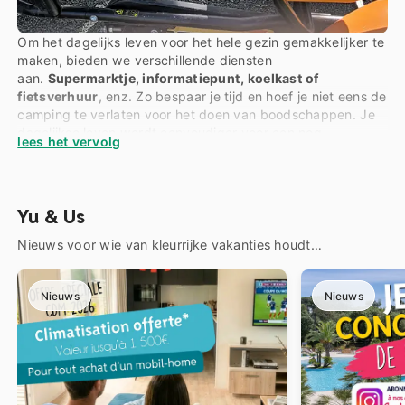
Om het dagelijks leven voor het hele gezin gemakkelijker te
maken, bieden we verschillende diensten
aan.
Supermarktje, informatiepunt, koelkast of
fietsverhuur
, enz. Zo bespaar je tijd en hoef je niet eens de
camping te verlaten voor het doen van boodschappen. Je
dagelijkse leven wordt eenvoudiger voor een nog
lees het vervolg
aangenamere vakantie!
Yu & Us
Nieuws voor wie van kleurrijke vakanties houdt…
Nieuws
Nieuws