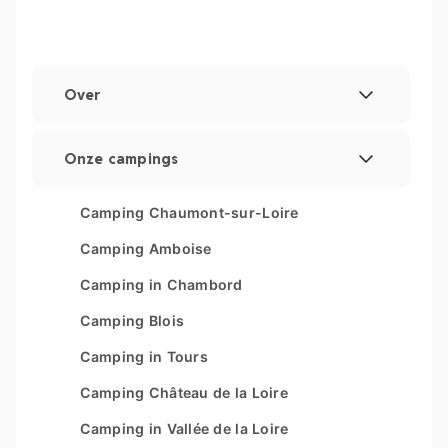
Over
Wettelijke vermeldingen
Onze campings
Beheer van cookies
Les Couleurs de la Coubre
Camping Chaumont-sur-Loire
Overzicht van de website
Parc Sainte Brigitte
Camping Amboise
Parc du Val de Loire
Camping in Chambord
Le Moténo
Camping Blois
Le Domaine de Drancourt
Camping in Tours
Le Logis
Camping Château de la Loire
Camping in Vallée de la Loire