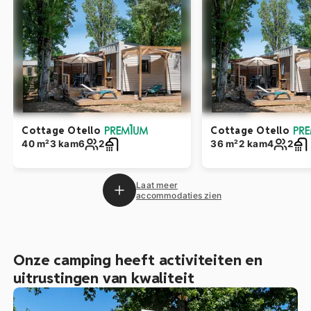
Cottage Otello
Cottage Otello
40 m²
3 kam
6
2
36 m²
2 kam
4
2
Laat meer
accommodaties zien
Onze camping heeft activiteiten en
uitrustingen van kwaliteit