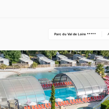
e
Où
Parc du Val de Loire *****
aller