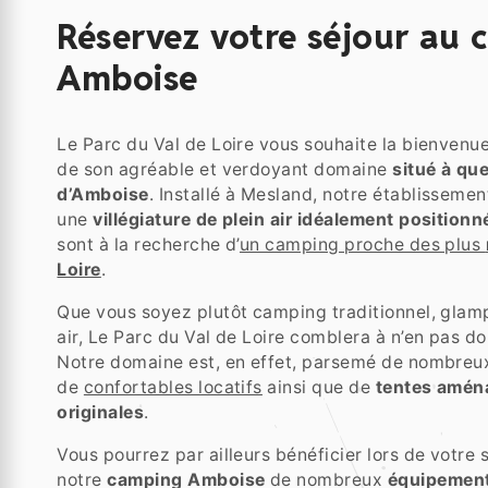
Réservez votre séjour au 
Amboise
Le Parc du Val de Loire vous souhaite la bienvenue
de son agréable et verdoyant domaine
situé à qu
d’Amboise
. Installé à Mesland, notre établissemen
une
villégiature de plein air idéalement positionn
sont à la recherche d’
un camping proche des plus
Loire
.
Que vous soyez plutôt camping traditionnel, glamp
air, Le Parc du Val de Loire comblera à n’en pas do
Notre domaine est, en effet, parsemé de nombre
de
confortables locatifs
ainsi que de
tentes amén
originales
.
Vous pourrez par ailleurs bénéficier lors de votre 
notre
camping Amboise
de nombreux
équipements