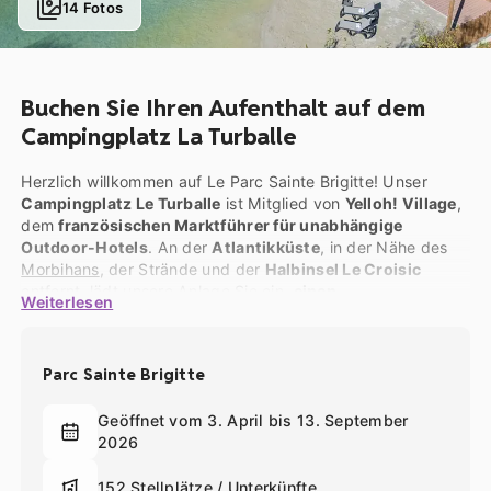
14 Fotos
Buchen Sie Ihren Aufenthalt auf dem
Campingplatz La Turballe
Herzlich willkommen auf Le Parc Sainte Brigitte! Unser
Campingplatz Le Turballe
ist Mitglied von
Yelloh! Village
,
dem
französischen Marktführer für unabhängige
Outdoor-Hotels
. An der
Atlantikküste
, in der Nähe des
Morbihans
, der Strände und der
Halbinsel Le Croisic
entfernt, lädt unsere Anlage Sie ein,
einen
Weiterlesen
unvergesslichen Aufenthalt mit der Familie, zu zweit
oder mit Freunden
zu verbringen. Ob Sie nur für eine
Nacht, ein Wochenende, eine ganze Woche oder einen
Parc Sainte Brigitte
längeren Urlaub auf der Durchreise sind, Parc Sainte
Brigitte ist ein einladender, gemütlicher und komfortabler
Geöffnet vom 3. April bis 13. September
Urlaubsort.
2026
Als Campingplatz von überschaubarer Größe
verfügen
wir über 122 Stellplätze und 43 Mietunterkünfte. Diese
152 Stellplätze / Unterkünfte