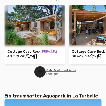
Cottage Cave Rock
Cottage Cave Rock
40 m²
3 Zi
6
2
36 m²
2 Zi
4
2
Mehr Mietunterkünfte
anzeigen
Ein traumhafter Aquapark in La Turballe