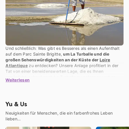
Und schließlich: Was gibt es Besseres als einen Aufenthalt
auf dem Parc Sainte Brigitte,
um La Turballe und die
großen Sehenswürdigkeiten an der Küste der
Loire
Atlantique
zu entdecken? Unsere Anlage profitiert in der
Tat von einer beneidenswerten Lage, die es Ihnen
ermöglicht, schnell nach La Turballe zu gelangen und so
Weiterlesen
den
Charme dieses Küstenortes an der Côte d’Amour
zu
entdecken. Ein kleines Stückchen weiter entfernt heißt Sie
die
mittelalterliche Stadt Guérande
willkommen! Die
vollständig von Stadtmauern umschlossene Innenstadt von
Yu & Us
Guérande beherbergt
ein beeindruckendes Kulturerbe
Um die Stadt herum, in Richtung
der Halbinsel Le Croisic
,
Neuigkeiten für Menschen, die ein farbenfrohes Leben
müssen die Salzgärten von Guérande unbedingt besucht
lieben…
werden. Erfahren Sie mehr über die Salzbauern und ihre
Technik, indem Sie das
Musée des Marais Salants in Batz