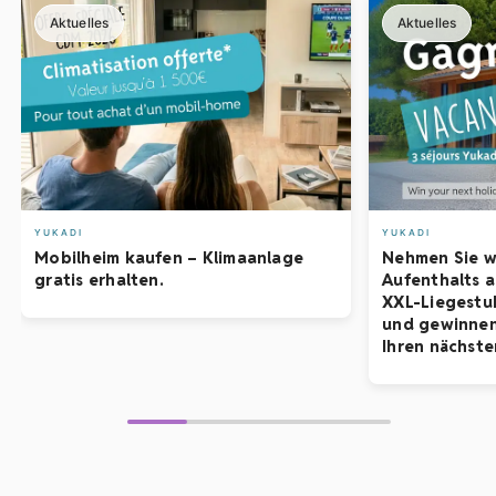
sur Mer
besuchen. In dieser touristischen Gemeinde
Aktuelles
Aktuelles
können Sie auch das
Musée du Grand Blockhaus
besuchen, um mehr über die Geschichte des Atlantikwalls
und die harten Kämpfe in der „Poche de Saint Nazaire“ am
Ende des Zweiten Weltkriegs zu erfahren. Auch
noble
Küstenort La Baule
mit seinem
riesigen Sandstrand
ist
einen Abstecher wert. Hier finden Sie zahlreiche
Restaurants, Kasinos und viele Aktivitäten für Kinder (u. a.
Spiele und Fahrgeschäfte auf der Seite von Le Pouliguen
sowie einen Luna Park in Guérande).
YUKADI
YUKADI
Mobilheim kaufen – Klimaanlage
Nehmen Sie w
gratis erhalten.
Aufenthalts 
XXL-Liegestuh
und gewinnen
Ihren nächste