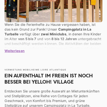
Wenn Sie die Ferienhefte zu Hause vergessen haben, ist
das kein Grund zur Panik! Unser
Campingplatz in La
Turballe
verfügt über
zwei Miniclubs
, in denen Ihre Kinder
im Alter
von 5 bis 7
und von
8 bis 12 Jahren
untergebracht
und beschäftigt werden können. Die Aktivitäten der beiden
Einrichtungen umfassen Sportparcours, Kreativworkshops,
Weiterlesen
Schatzsuchen und Foto-Rallyes. Übrigens können sie sich
auch mit den
Spielplätzen
und der
Hüpfburg
des
Campingplatzes vergnügen.
VERMIETUNG MOBILHEIME LOIRE ATLANTIQUE
EIN AUFENTHALT IM FREIEN IST NOCH
BESSER BEI YELLOH! VILLAGE
Entdecken Sie unsere große Auswahl an Mietunterkünften
und Stellplätzen, eine Reihe von Cottages für jeden
Geschmack, von Komfort bis Premium, und grüne
Stellplätze auf unserem Campingplatz in La Turballe.