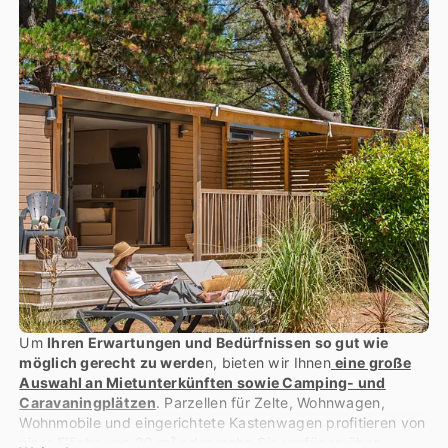
Um
Ihren Erwartungen und Bedürfnissen so gut wie
möglich gerecht zu werde
n, bieten wir Ihnen
eine große
Auswahl an Mietunterkünften sowie Camping- und
Caravaningplätzen
. Parzellen für Zelte, Wohnwagen,
Wohnmobile und eingerichtete Kastenwagen profitieren von
einer Fläche von 80 m² oder mehr. Sie verfügen über