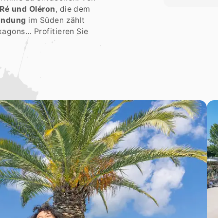
 Ré und Oléron
, die dem
ündung
im Süden zählt
xagons… Profitieren Sie