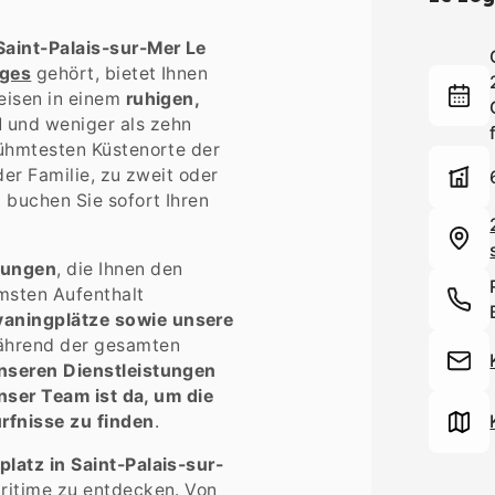
aint-Palais-sur-Mer Le
ages
gehört, bietet Ihnen
eisen in einem
ruhigen,
d
und weniger als zehn
rühmtesten Küstenorte der
er Familie, zu zweit oder
buchen Sie sofort Ihren
tungen
, die Ihnen den
msten Aufenthalt
aningplätze sowie unsere
ährend der gesamten
nseren Dienstleistungen
nser Team ist da, um die
rfnisse zu finden
.
latz in Saint-Palais-sur-
ritime zu entdecken. Von