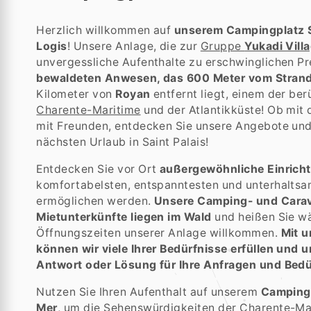
Herzlich willkommen auf
unserem Campingplatz S
Logis
! Unsere Anlage, die zur
Gruppe
Yukadi Vill
unvergessliche Aufenthalte zu erschwinglichen Pr
bewaldeten Anwesen, das 600 Meter vom Stran
Kilometer von
Royan
entfernt liegt, einem der be
Charente-Maritime
und der Atlantikküste! Ob mit d
mit Freunden, entdecken Sie unsere Angebote und 
nächsten Urlaub in Saint Palais!
Entdecken Sie vor Ort
außergewöhnliche Einrich
komfortabelsten, entspanntesten und unterhaltsa
ermöglichen werden.
Unsere Camping- und Carav
Mietunterkünfte liegen im Wald
und heißen Sie w
Öffnungszeiten unserer Anlage willkommen.
Mit u
können wir viele Ihrer Bedürfnisse erfüllen und u
Antwort oder Lösung für Ihre Anfragen und Bedü
Nutzen Sie Ihren Aufenthalt auf unserem
Campingp
Mer
, um die Sehenswürdigkeiten der Charente-Ma