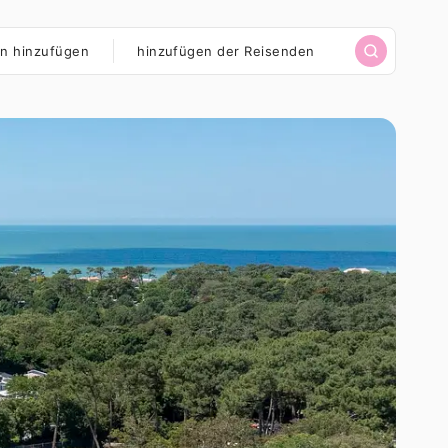
n?
n hinzufügen
Reisende
hinzufügen der Reisenden
Art
Mietunterkünfte,
hinzufügen
der
Stellplätze.
Mietunterkunft?